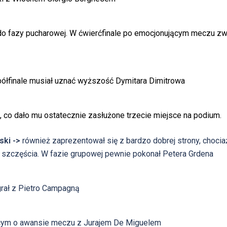
do fazy pucharowej. W ćwierćfinale po emocjonującym meczu zw
w półfinale musiał uznać wyższość Dymitara Dimitrowa
3, co dało mu ostatecznie zasłużone trzecie miejsce na podium.
ski
->
również zaprezentował się z bardzo dobrej strony, choci
 szczęścia. W fazie grupowej pewnie pokonał Petera Grdena
egrał z Pietro Campagną
ącym o awansie meczu z Jurajem De Miguelem