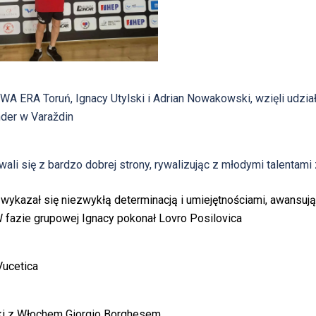
A ERA Toruń, Ignacy Utylski i Adrian Nowakowski, wzięli udzi
der w Varaždin
li się z bardzo dobrej strony, rywalizując z młodymi talentami z
wykazał się niezwykłą determinacją i umiejętnościami, awansują
W fazie grupowej Ignacy pokonał Lovro Posilovica
Vucetica
żki z Włochem Giorgio Borghesem