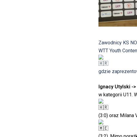
Zawodnicy KS NOW
WTT Youth Conten
gdzie zaprezentowa
Ignacy Utylski
->
w kategorii U11. 
(3:0) oraz Milana 
(3:2). Mimo pora