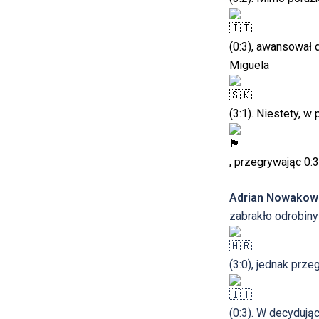
(0:3), awansował 
Miguela
(3:1). Niestety, 
, przegrywając 0:
Adrian Nowakow
zabrakło odrobiny
(3:0), jednak prz
(0:3). W decyduj