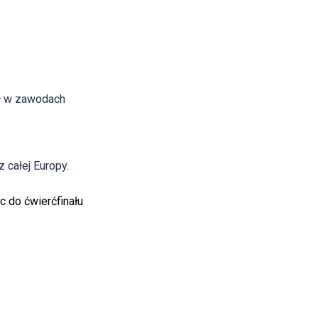
ał w zawodach
 całej Europy.
c do ćwierćfinału